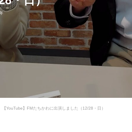
/28・日）
5年
【YouTube】FMたちかわに出演しました（12/28・日）