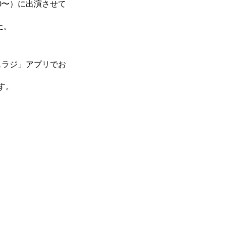
00〜）に出演させて
た。
スラジ」アプリでお
す。